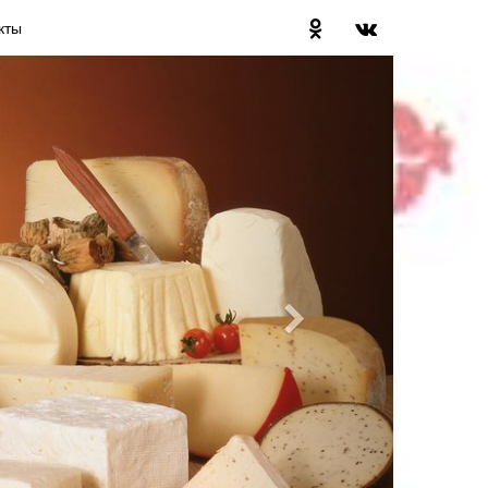
кты
Далее